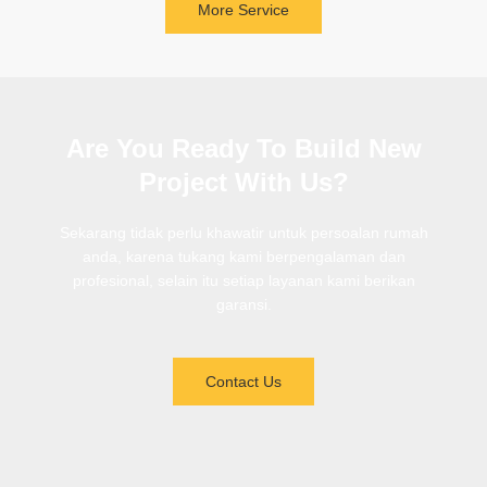
More Service
Are You Ready To Build New
Project With Us?
Sekarang tidak perlu khawatir untuk persoalan rumah
anda, karena tukang kami berpengalaman dan
profesional, selain itu setiap layanan kami berikan
garansi.
Contact Us